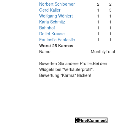
Norbert Schloemer
2
2
Gerd Kaller
1
3
Wolfgang Wöhlert
1
1
Karla Schmitz
1
1
Bahnhof
1
1
Detlef Krause
1
1
Fantastic Fantastic
1
1
Worst 25 Karmas
Name
Monthly
Total
Bewerten Sie andere Profile.Bei den
Widgets bei "Verkäuferprofil".
Bewertung "Karma" klicken!