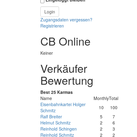
Zugangsdaten vergessen?
Registrieren
CB Online
Keiner
Verkäufer
Bewertung
Best 25 Karmas
Name
Monthly
Total
Eisenbahnkartei Holger
10
100
Schmitz
Ralf Breiter
5
7
Helmut Schmitz
2
6
Reinhold Schingen
2
3
Reinhold Schmitz
2
2