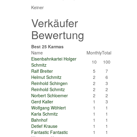
Keiner
Verkäufer
Bewertung
Best 25 Karmas
Name
Monthly
Total
Eisenbahnkartei Holger
10
100
Schmitz
Ralf Breiter
5
7
Helmut Schmitz
2
6
Reinhold Schingen
2
3
Reinhold Schmitz
2
2
Norbert Schloemer
2
2
Gerd Kaller
1
3
Wolfgang Wöhlert
1
1
Karla Schmitz
1
1
Bahnhof
1
1
Detlef Krause
1
1
Fantastic Fantastic
1
1