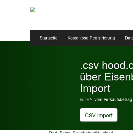
´
Startseite
Kostenlose Registrierung
Dat
Previous
.csv hood.de & e
über Eisenbahnka
Import
nur 6% vom Verkaufsbetrag an Gebühren je I
CSV Import
Start
Fotos
Eisenbahnbild upload