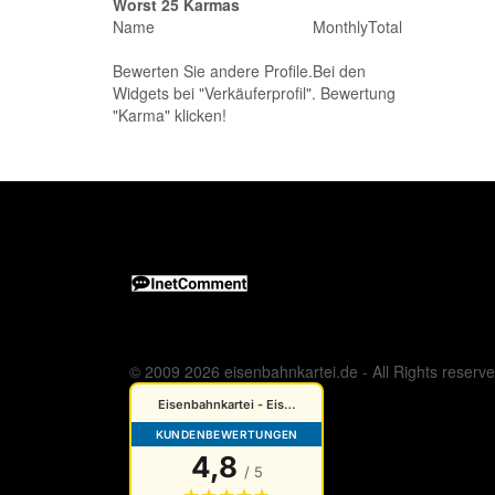
Worst 25 Karmas
Name
Monthly
Total
Bewerten Sie andere Profile.Bei den
Widgets bei "Verkäuferprofil". Bewertung
"Karma" klicken!
© 2009 2026 eisenbahnkartei.de - All Rights reserv