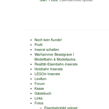
Noch kein Kunde!
Profil
Inserat schalten
Warhammer Beastgrave I
Modellbahn & Modellautos
Realität-Eisenbahn-Inserate
Holzbahn Inserate
LEGO® Inserate
Lexikon
Forum
Kasse
Gästebuch
Links
Fotos
Eisenbahnbild upload