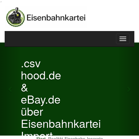
´
Toggle
Previous
Nex
navigati
.csv
hood.de
&
eBay.de
über
Eisenbahnkartei
Import
Start
Realität-Eisenbahn-Inserate