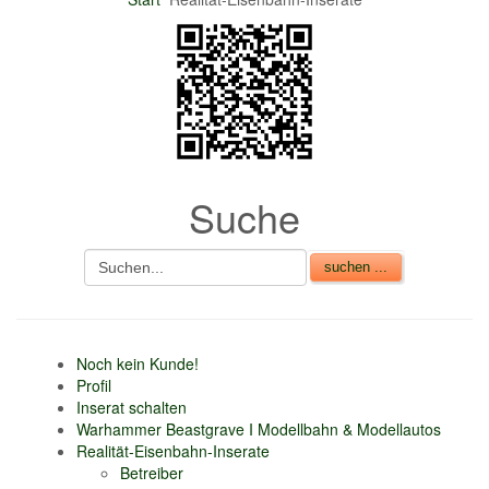
nur 6% vom
Verkaufsbetrag an
Gebühren je Inserat
Artikel
CSV Import
Suche
Noch kein Kunde!
Profil
Inserat schalten
Warhammer Beastgrave I Modellbahn & Modellautos
Realität-Eisenbahn-Inserate
Betreiber