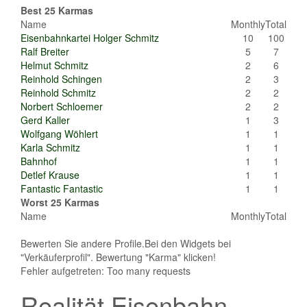
Best 25 Karmas
Name
Monthly
Total
Eisenbahnkartei Holger Schmitz
10
100
Ralf Breiter
5
7
Helmut Schmitz
2
6
Reinhold Schingen
2
3
Reinhold Schmitz
2
2
Norbert Schloemer
2
2
Gerd Kaller
1
3
Wolfgang Wöhlert
1
1
Karla Schmitz
1
1
Bahnhof
1
1
Detlef Krause
1
1
Fantastic Fantastic
1
1
Worst 25 Karmas
Name
Monthly
Total
Bewerten Sie andere Profile.Bei den Widgets bei
"Verkäuferprofil". Bewertung "Karma" klicken!
Fehler aufgetreten: Too many requests
Realität Eisenbahn -