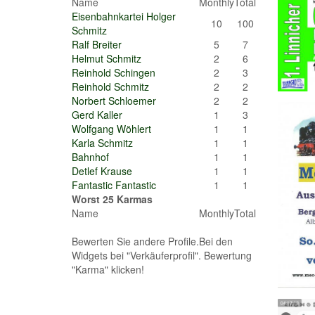
Name
Monthly
Total
Eisenbahnkartei Holger
10
100
Schmitz
Ralf Breiter
5
7
Helmut Schmitz
2
6
Reinhold Schingen
2
3
Reinhold Schmitz
2
2
Norbert Schloemer
2
2
Gerd Kaller
1
3
Wolfgang Wöhlert
1
1
Karla Schmitz
1
1
Bahnhof
1
1
Detlef Krause
1
1
Fantastic Fantastic
1
1
Worst 25 Karmas
Name
Monthly
Total
Bewerten Sie andere Profile.Bei den
Widgets bei "Verkäuferprofil". Bewertung
"Karma" klicken!