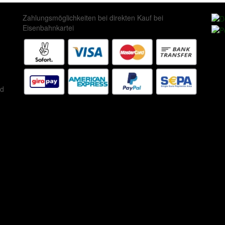
Zahlungsmöglichkeiten bei direkten Kauf bei
Eisenbahnkartei
ed