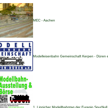
MEC - Aachen
Modelleisenbahn Gemeinschaft Kerpen - Düren e
1. Linnicher Modellbahntag der Euregio SpurNull