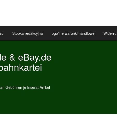
sc
Stopka redakcyjna
ogo'lne warunki handlowe
Widerru
E
W
Sie
Ho