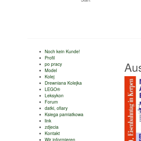
Noch kein Kunde!
Profil
Au
po pracy
Model
Kolej
Drewniana Kolejka
LEGO®
Leksykon
Forum
datki, ofiary
Ksiega pamiatkowa
link
zdjecia
Kontakt
Wir informieren