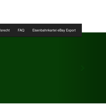
fsrecht
FAQ
Eisenbahnkartei eBay Export
Next
isenbahnkartei Inserate
idget.
 können Ihre geschalteten Inserate als Widget auf Ihrer
mpage einstellen.
Ihre Eisenbahnartikel als Widget!