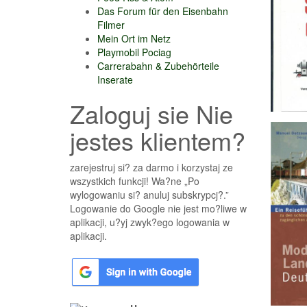
Das Forum für den Eisenbahn
Filmer
Mein Ort im Netz
Playmobil Pociag
Carrerabahn & Zubehörteile
Inserate
Zaloguj sie Nie
jestes klientem?
zarejestruj si? za darmo i korzystaj ze
wszystkich funkcji! Wa?ne „Po
wylogowaniu si? anuluj subskrypcj?.”
Logowanie do Google nie jest mo?liwe w
aplikacji, u?yj zwyk?ego logowania w
aplikacji.