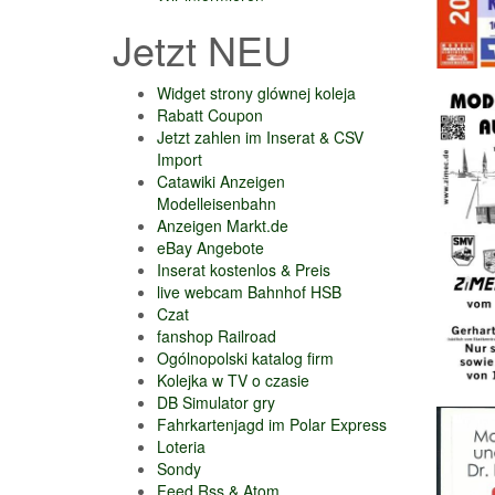
Jetzt NEU
Widget strony glównej koleja
Rabatt Coupon
Jetzt zahlen im Inserat & CSV
Import
Catawiki Anzeigen
Modelleisenbahn
Anzeigen Markt.de
eBay Angebote
Inserat kostenlos & Preis
live webcam Bahnhof HSB
Czat
fanshop Railroad
Ogólnopolski katalog firm
Kolejka w TV o czasie
DB Simulator gry
Fahrkartenjagd im Polar Express
Loteria
Sondy
Feed Rss & Atom