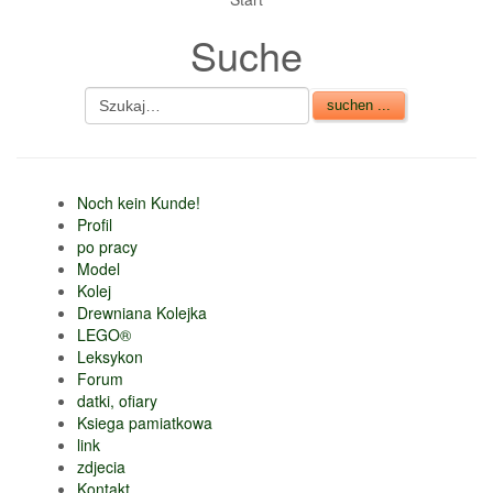
nur 6% vom
Suche
Verkaufsbetrag an
Gebühren je Inserat
Artikel
CSV Import
Noch kein Kunde!
Profil
po pracy
Model
Kolej
Drewniana Kolejka
LEGO®
Leksykon
Forum
datki, ofiary
Ksiega pamiatkowa
link
zdjecia
Kontakt