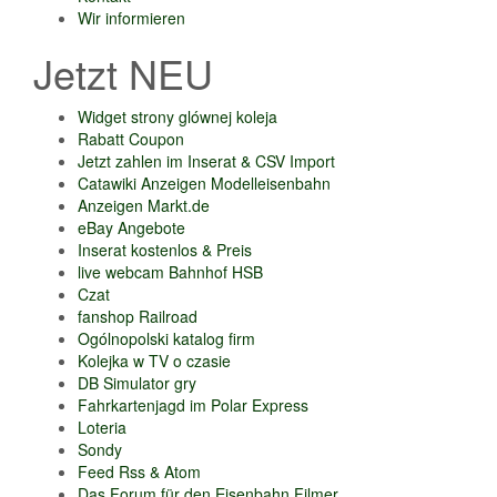
Wir informieren
Jetzt NEU
Widget strony glównej koleja
Rabatt Coupon
Jetzt zahlen im Inserat & CSV Import
Catawiki Anzeigen Modelleisenbahn
Anzeigen Markt.de
eBay Angebote
Inserat kostenlos & Preis
live webcam Bahnhof HSB
Czat
fanshop Railroad
Ogólnopolski katalog firm
Kolejka w TV o czasie
DB Simulator gry
Fahrkartenjagd im Polar Express
Loteria
Sondy
Feed Rss & Atom
Das Forum für den Eisenbahn Filmer