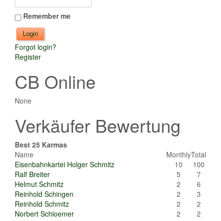
Remember me
Forgot login?
Register
CB Online
None
Verkäufer Bewertung
Best 25 Karmas
Name
Monthly
Total
Eisenbahnkartei Holger Schmitz
10
100
Ralf Breiter
5
7
Helmut Schmitz
2
6
Reinhold Schingen
2
3
Reinhold Schmitz
2
2
Norbert Schloemer
2
2