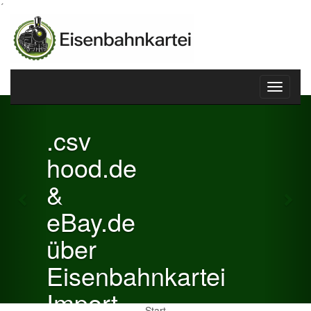
´
Toggle
Previous
Nex
navigati
.csv
hood.de
&
eBay.de
über
Eisenbahnkartei
Import
Start