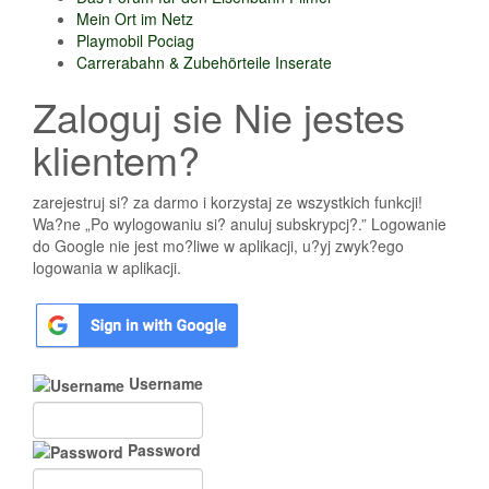
Mein Ort im Netz
Playmobil Pociag
Carrerabahn & Zubehörteile Inserate
Zaloguj sie Nie jestes
klientem?
zarejestruj si? za darmo i korzystaj ze wszystkich funkcji!
Wa?ne „Po wylogowaniu si? anuluj subskrypcj?.” Logowanie
do Google nie jest mo?liwe w aplikacji, u?yj zwyk?ego
logowania w aplikacji.
Username
Password