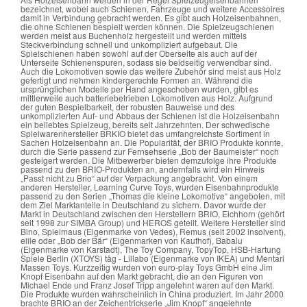
bezeichnet, wobei auch Schienen, Fahrzeuge und weitere Accessoires
damit in Verbindung gebracht werden. Es gibt auch Holzeisenbahnen,
die ohne Schienen bespielt werden können. Die Spielzeugschienen
werden meist aus Buchenholz hergestellt und werden mittels
Steckverbindung schnell und unkompliziert aufgebaut. Die
Spielschienen haben sowohl auf der Oberseite als auch auf der
Unterseite Schienenspuren, sodass sie beidseitig verwendbar sind.
Auch die Lokomotiven sowie das weitere Zubehör sind meist aus Holz
gefertigt und nehmen kindergerechte Formen an. Während die
ursprünglichen Modelle per Hand angeschoben wurden, gibt es
mittlerweile auch batteriebetrieben Lokomotiven aus Holz. Aufgrund
der guten Bespielbarkeit, der robusten Bauweise und des
unkomplizierten Auf- und Abbaus der Schienen ist die Holzeisenbahn
ein beliebtes Spielzeug, bereits seit Jahrzehnten. Der schwedische
Spielwarenhersteller BRKIO bietet das umfangreichste Sortiment in
Sachen Holzeisenbahn an. Die Popularität, der BRIO Produkte konnte,
durch die Serie passend zur Fernsehserie „Bob der Baumeister“ noch
gesteigert werden. Die Mitbewerber bieten demzufolge ihre Produkte
passend zu den BRIO-Produkten an, andernfalls wird ein Hinweis
„Passt nicht zu Brio“ auf der Verpackung angebracht. Von einem
anderen Hersteller, Learning Curve Toys, wurden Eisenbahnprodukte
passend zu den Serien „Thomas die kleine Lokomotive“ angeboten, mit
dem Ziel Marktanteile in Deutschland zu sichern. Davor wurde der
Markt in Deutschland zwischen den Herstellern BRIO, Eichhorn (gehört
seit 1998 zur SIMBA Group) und HEROS geteilt. Weitere Hersteller sind
Bino, Spielmaus (Eigenmarke von Vedes), Remus (seit 2002 insolvent),
elile oder „Bob der Bär“ (Eigenmarken von Kaufhof), Babalu
(Eigenmarke von Karstadt), The Toy Company, TopyTop, HSB-Hartung
Spiele Berlin (XTOYS) tåg - Lillabo (Eigenmarke von IKEA) und Mentari
Massen Toys. Kurzzeitig wurden von euro-play Toys GmbH eine Jim
Knopf Eisenbahn auf den Markt gebracht, die an den Figuren von
Michael Ende und Franz Josef Tripp angelehnt waren auf den Markt.
Die Produkte wurden wahrscheinlich in China produziert. Im Jahr 2000
brachte BRIO an der Zeichentrickserie „Jim Knopf“ angelehnte