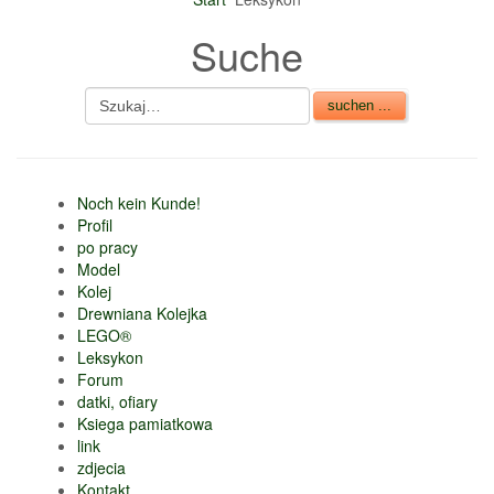
nur 6% vom
Suche
Verkaufsbetrag an
Gebühren je Inserat
Artikel
CSV Import
Noch kein Kunde!
Profil
po pracy
Model
Kolej
Drewniana Kolejka
LEGO®
Leksykon
Forum
datki, ofiary
Ksiega pamiatkowa
link
zdjecia
Kontakt