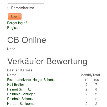
Remember me
Forgot login?
Register
CB Online
None
Verkäufer Bewertung
Best 25 Karmas
Name
Monthly
Total
Eisenbahnkartei Holger Schmitz
10
100
Ralf Breiter
5
7
Helmut Schmitz
2
6
Reinhold Schingen
2
3
Reinhold Schmitz
2
2
Norbert Schloemer
2
2