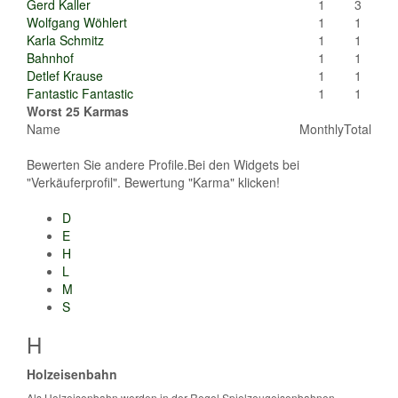
Gerd Kaller
1
3
Wolfgang Wöhlert
1
1
Karla Schmitz
1
1
Bahnhof
1
1
Detlef Krause
1
1
Fantastic Fantastic
1
1
Worst 25 Karmas
Name
Monthly
Total
Bewerten Sie andere Profile.Bei den Widgets bei
"Verkäuferprofil". Bewertung "Karma" klicken!
D
E
H
L
M
S
H
Holzeisenbahn
Als Holzeisenbahn werden in der Regel Spielzeugeisenbahnen