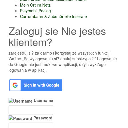
Mein Ort im Netz
Playmobil Pociag
Carrerabahn & Zubehörteile Inserate
Zaloguj sie Nie jestes
klientem?
zarejestruj si? za darmo i korzystaj ze wszystkich funkcji!
Wa?ne „Po wylogowaniu si? anuluj subskrypcj?.” Logowanie
do Google nie jest mo?liwe w aplikacji, u?yj zwyk?ego
logowania w aplikacji.
Username
Password