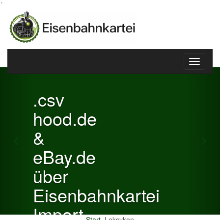
´
Toggle
Previous
Nex
navigati
.csv
hood.de
&
eBay.de
über
Eisenbahnkartei
Import
Start
Leksykon