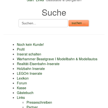
nur 6% vom
Suche
Verkaufsbetrag an
Gebühren je Inserat
Artikel
CSV Import
Noch kein Kunde!
Profil
Inserat schalten
Warhammer Beastgrave I Modellbahn & Modellautos
Realität-Eisenbahn-Inserate
Holzbahn Inserate
LEGO® Inserate
Lexikon
Forum
Kasse
Gästebuch
Links
Presseschreiben
Partner