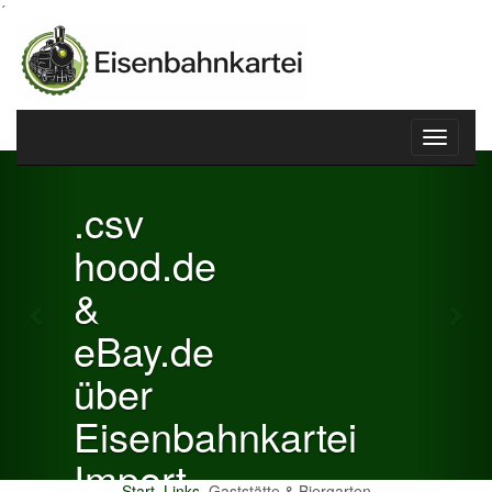
´
Toggle
Previous
Nex
navigati
.csv
hood.de
&
eBay.de
über
Eisenbahnkartei
Import
Start
Links
Gaststätte & Biergarten