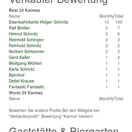
Best 25 Karmas
Name
Monthly
Total
Eisenbahnkartei Holger Schmitz
10
100
Ralf Breiter
5
7
Helmut Schmitz
2
6
Reinhold Schingen
2
3
Reinhold Schmitz
2
2
Norbert Schloemer
2
2
Gerd Kaller
1
3
Wolfgang Wöhlert
1
1
Karla Schmitz
1
1
Bahnhof
1
1
Detlef Krause
1
1
Fantastic Fantastic
1
1
Worst 25 Karmas
Name
Monthly
Total
Bewerten Sie andere Profile.Bei den Widgets bei
"Verkäuferprofil". Bewertung "Karma" klicken!
Gaststätte & Biergarten