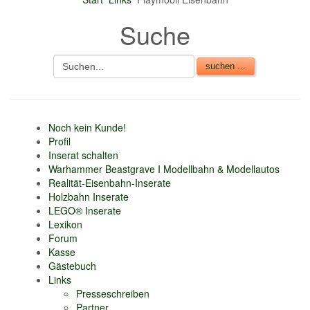
nur 6% vom
Suche
Verkaufsbetrag an
Gebühren je Inserat
Artikel
CSV Import
Noch kein Kunde!
Profil
Inserat schalten
Warhammer Beastgrave I Modellbahn & Modellautos
Realität-Eisenbahn-Inserate
Holzbahn Inserate
LEGO® Inserate
Lexikon
Forum
Kasse
Gästebuch
Links
Presseschreiben
Partner