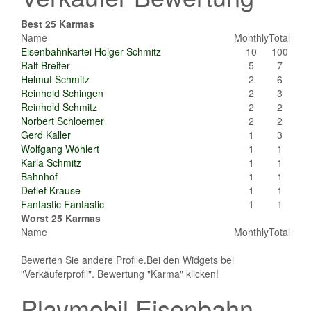
Best 25 Karmas
Name
Monthly
Total
Eisenbahnkartei Holger Schmitz
10
100
Ralf Breiter
5
7
Helmut Schmitz
2
6
Reinhold Schingen
2
3
Reinhold Schmitz
2
2
Norbert Schloemer
2
2
Gerd Kaller
1
3
Wolfgang Wöhlert
1
1
Karla Schmitz
1
1
Bahnhof
1
1
Detlef Krause
1
1
Fantastic Fantastic
1
1
Worst 25 Karmas
Name
Monthly
Total
Bewerten Sie andere Profile.Bei den Widgets bei
"Verkäuferprofil". Bewertung "Karma" klicken!
Playmobil Eisenbahn