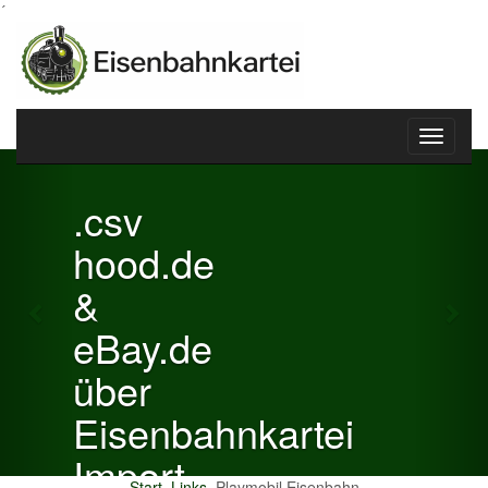
´
Toggle
Previous
Nex
navigati
.csv
hood.de
&
eBay.de
über
Eisenbahnkartei
Import
Start
Links
Playmobil Eisenbahn