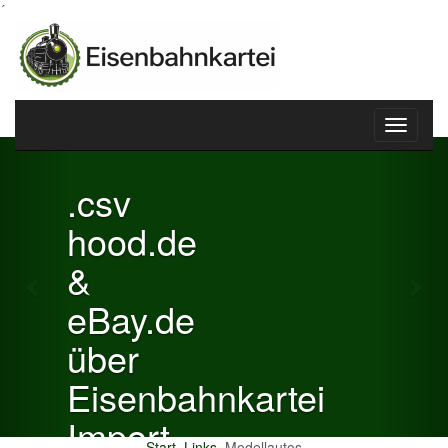
´
Toggle
Previous
Nex
navigati
.csv
hood.de
&
eBay.de
über
Eisenbahnkartei
Import
Start
Links
Modellautos