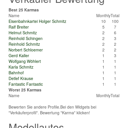
Best 25 Karmas
Name
Monthly
Total
Eisenbahnkartei Holger Schmitz
10
100
Ralf Breiter
5
7
Helmut Schmitz
2
6
Reinhold Schingen
2
3
Reinhold Schmitz
2
2
Norbert Schloemer
2
2
Gerd Kaller
1
3
Wolfgang Wöhlert
1
1
Karla Schmitz
1
1
Bahnhof
1
1
Detlef Krause
1
1
Fantastic Fantastic
1
1
Worst 25 Karmas
Name
Monthly
Total
Bewerten Sie andere Profile.Bei den Widgets bei
"Verkäuferprofil". Bewertung "Karma" klicken!
Modellautos