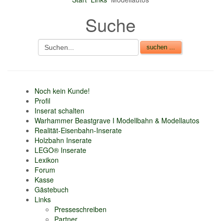
nur 6% vom
Suche
Verkaufsbetrag an
Gebühren je Inserat
Artikel
CSV Import
Noch kein Kunde!
Profil
Inserat schalten
Warhammer Beastgrave I Modellbahn & Modellautos
Realität-Eisenbahn-Inserate
Holzbahn Inserate
LEGO® Inserate
Lexikon
Forum
Kasse
Gästebuch
Links
Presseschreiben
Partner