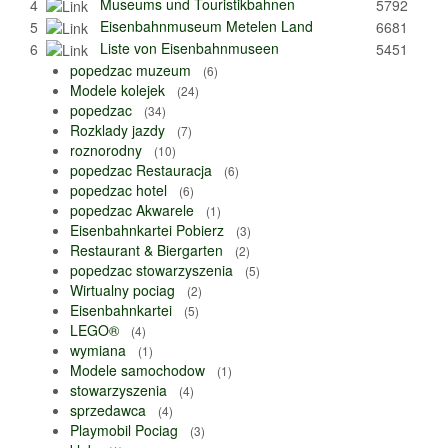
Museums und Touristikbahnen
4
5792
Eisenbahnmuseum Metelen Land
5
6681
Liste von Eisenbahnmuseen
6
5451
popedzac muzeum
(6)
Modele kolejek
(24)
popedzac
(34)
Rozklady jazdy
(7)
roznorodny
(10)
popedzac Restauracja
(6)
popedzac hotel
(6)
popedzac Akwarele
(1)
Eisenbahnkartei Pobierz
(3)
Restaurant & Biergarten
(2)
popedzac stowarzyszenia
(5)
Wirtualny pociag
(2)
Eisenbahnkartei
(5)
LEGO®
(4)
wymiana
(1)
Modele samochodow
(1)
stowarzyszenia
(4)
sprzedawca
(4)
Playmobil Pociag
(3)