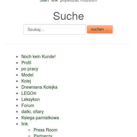
nur 6% vom
Suche
Verkaufsbetrag an
Gebühren je Inserat
Artikel
CSV Import
Noch kein Kunde!
Profil
po pracy
Model
Kolej
Drewniana Kolejka
LEGO®
Leksykon
Forum
datki, ofiary
Ksiega pamiatkowa
link
Press Room
Partnerzy