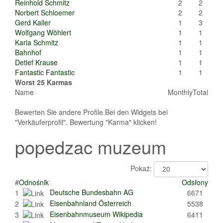
Reinhold Schmitz
2
2
Norbert Schloemer
2
2
Gerd Kaller
1
3
Wolfgang Wöhlert
1
1
Karla Schmitz
1
1
Bahnhof
1
1
Detlef Krause
1
1
Fantastic Fantastic
1
1
Worst 25 Karmas
Name
Monthly
Total
Bewerten Sie andere Profile.Bei den Widgets bei
"Verkäuferprofil". Bewertung "Karma" klicken!
popedzac muzeum
Pokaż:
#
Odnośnik
Odsłony
Deutsche Bundesbahn AG
1
6671
Eisenbahnland Österreich
2
5538
Eisenbahnmuseum Wikipedia
3
6411