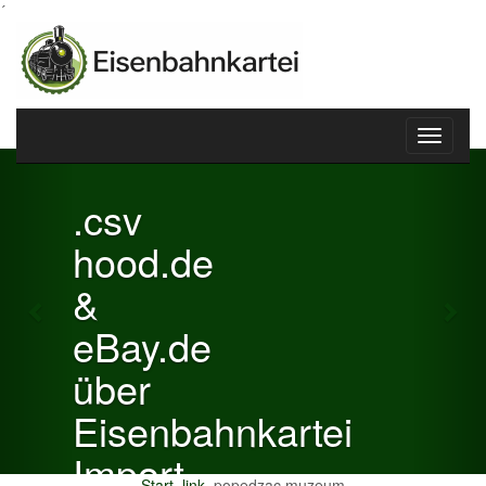
´
Toggle
Previous
Nex
navigati
.csv
hood.de
&
eBay.de
über
Eisenbahnkartei
Import
Start
link
popedzac muzeum