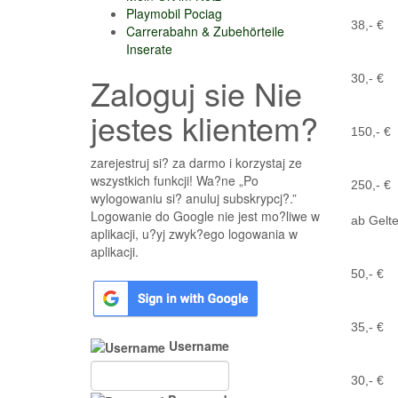
Playmobil Pociag
38,- €
Carrerabahn & Zubehörteile
Inserate
Zaloguj sie Nie
30,- €
jestes klientem?
150,- €
zarejestruj si? za darmo i korzystaj ze
wszystkich funkcji! Wa?ne „Po
250,- €
wylogowaniu si? anuluj subskrypcj?.”
Logowanie do Google nie jest mo?liwe w
ab Gelt
aplikacji, u?yj zwyk?ego logowania w
aplikacji.
50,- €
35,- €
Username
30,- €