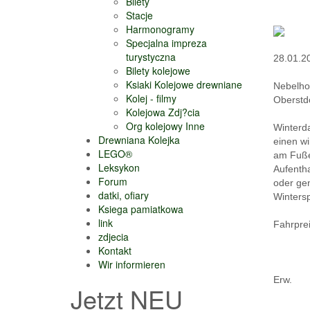
Bilety
Stacje
Harmonogramy
Specjalna impreza
turystyczna
28.01.2
Bilety kolejowe
Ksiaki Kolejowe drewniane
Nebelho
Kolej - filmy
Oberstd
Kolejowa Zdj?cia
Org kolejowy Inne
Winterda
Drewniana Kolejka
einen wi
LEGO®
am Fuße
Leksykon
Aufentha
Forum
oder ge
datki, ofiary
Wintersp
Ksiega pamiatkowa
link
Fahrprei
zdjecia
Kontakt
Wir informieren
Erw.
Jetzt NEU