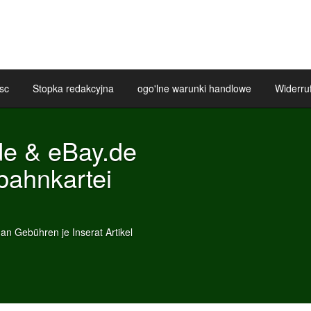
sc
Stopka redakcyjna
ogo'lne warunki handlowe
Widerru