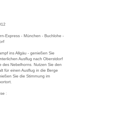
012
rn-Express - München - Buchlohe -
orf
mpf ins Allgäu - genießen Sie
nterlichen Ausflug nach Oberstdorf
 des Nebelhorns. Nutzen Sie den
lt für einen Ausflug in die Berge
nießen Sie die Stimmung im
ortort.
se :