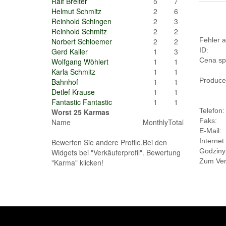
Ralf Breiter
5
7
Helmut Schmitz
2
6
Reinhold Schingen
2
3
Reinhold Schmitz
2
2
Fehler a
Norbert Schloemer
2
2
ID:
Gerd Kaller
1
3
Cena sp
Wolfgang Wöhlert
1
1
Karla Schmitz
1
1
Produce
Bahnhof
1
1
Detlef Krause
1
1
Fantastic Fantastic
1
1
Telefon:
Worst 25 Karmas
Faks:
Name
Monthly
Total
E-Mail:
Internet:
Bewerten Sie andere Profile.Bei den
Godziny 
Widgets bei "Verkäuferprofil". Bewertung
Zum Verk
"Karma" klicken!