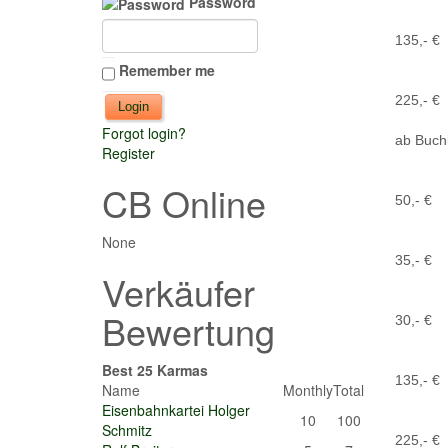
Password
135,- €
Remember me
225,- €
Forgot login?
ab Buch
Register
CB Online
50,- €
None
35,- €
Verkäufer
Bewertung
30,- €
Best 25 Karmas
135,- €
Name
Monthly
Total
Eisenbahnkartei Holger
10
100
Schmitz
225,- €