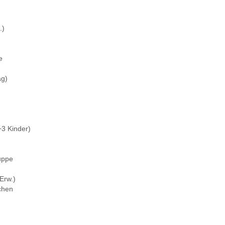
.)
e
ag)
+3 Kinder)
uppe
Erw.)
chen