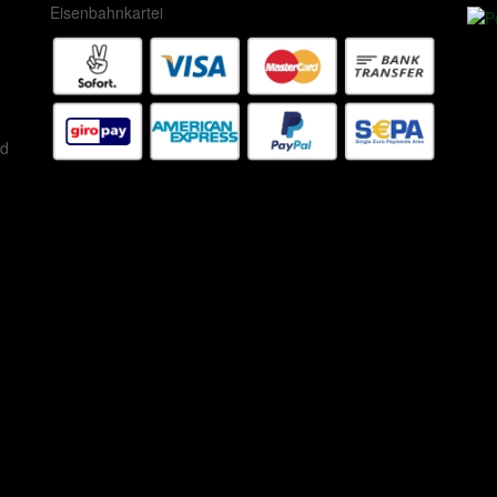
Eisenbahnkartei
ed