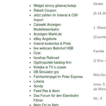
Kinder
Widget strony glównej koleja
Rabatt Coupon
(5-14 Jh
Jetzt zahlen im Inserat & CSV
Import
Catawiki Anzeigen
1. Klass
Modelleisenbahn
Anzeigen Markt.de
(Zuschl
eBay Angebote
Inserat kostenlos & Preis
live webcam Bahnhof HSB
Familie
Czat
fanshop Railroad
(2 Erw. 
Ogólnopolski katalog firm
Kolejka w TV o czasie
DB Simulator gry
Mini-Gr
Fahrkartenjagd im Polar Express
Loteria
(max. 5 
Sondy
ab Mün
Feed Rss & Atom
Das Forum für den Eisenbahn
55,- €
Filmer
Mein Ort im Netz